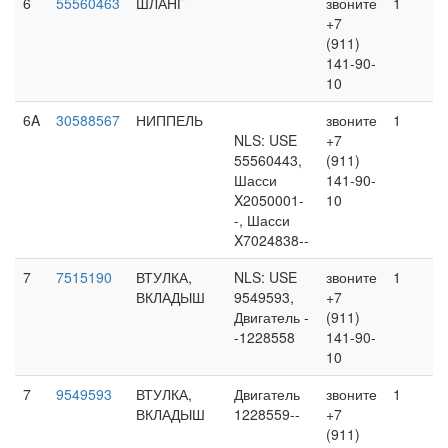
6
55560463
ШЛАНГ
звоните
1
+7
(911)
141-90-
10
6A
30588567
НИППЕЛЬ
звоните
1
NLS: USE
+7
55560443,
(911)
Шасси
141-90-
X2050001-
10
-, Шасси
X7024838--
7
7515190
ВТУЛКА,
NLS: USE
звоните
1
ВКЛАДЫШ
9549593,
+7
Двигатель -
(911)
-1228558
141-90-
10
7
9549593
ВТУЛКА,
Двигатель
звоните
1
ВКЛАДЫШ
1228559--
+7
(911)