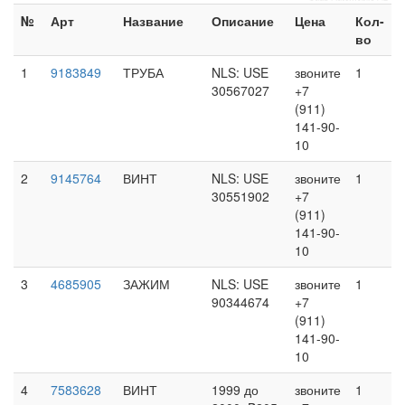
№
Арт
Название
Описание
Цена
Кол-
во
1
9183849
ТРУБА
NLS: USE
звоните
1
30567027
+7
(911)
141-90-
10
2
9145764
ВИНТ
NLS: USE
звоните
1
30551902
+7
(911)
141-90-
10
3
4685905
ЗАЖИМ
NLS: USE
звоните
1
90344674
+7
(911)
141-90-
10
4
7583628
ВИНТ
1999 до
звоните
1