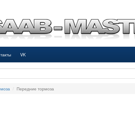
такты
VK
рмоза
Передние тормоза