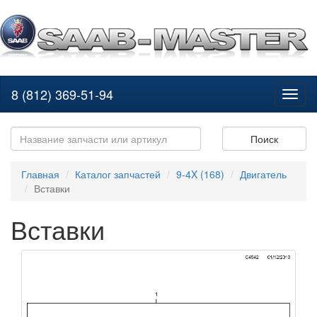
8 (812) 369-51-94
Toggl
naviga
Поиск
Главная
Каталог запчастей
9-4X (168)
Двигатель
Вставки
Вставки