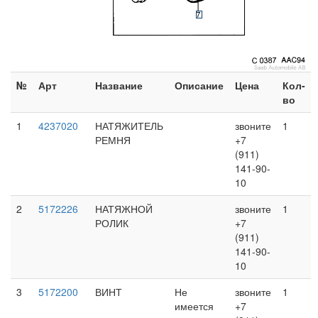
№
Арт
Название
Описание
Цена
Кол-
во
1
4237020
НАТЯЖИТЕЛЬ
звоните
1
РЕМНЯ
+7
(911)
141-90-
10
2
5172226
НАТЯЖНОЙ
звоните
1
РОЛИК
+7
(911)
141-90-
10
3
5172200
ВИНТ
Не
звоните
1
имеется
+7