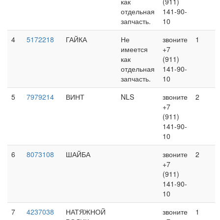
как
(911)
отдельная
141-90-
запчасть.
10
4
5172218
ГАЙКА
Не
звоните
1
имеется
+7
как
(911)
отдельная
141-90-
запчасть.
10
5
7979214
ВИНТ
NLS
звоните
2
+7
(911)
141-90-
10
6
8073108
ШАЙБА
звоните
2
+7
(911)
141-90-
10
7
4237038
НАТЯЖНОЙ
звоните
1