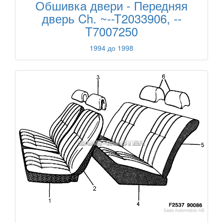
Обшивка двери - Передняя
дверь Ch. ~--T2033906, --
T7007250
1994 до 1998