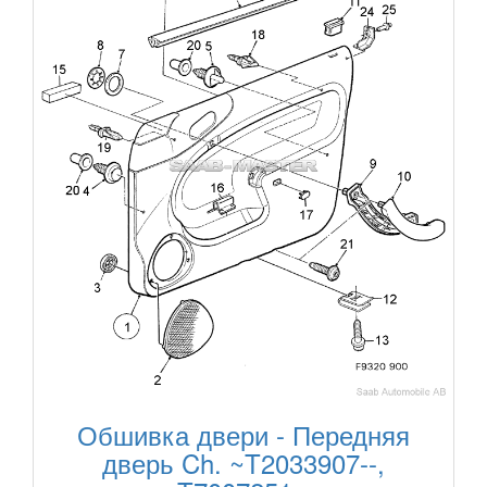
Обшивка двери - Передняя
дверь Ch. ~T2033907--,