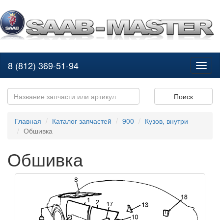
8 (812) 369-51-94
Toggl
naviga
Поиск
Главная
Каталог запчастей
900
Кузов, внутри
Обшивка
Обшивка