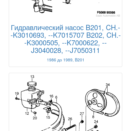
Гидравлический насос B201, CH.-
-K3010693, --K7015707 B202, CH.-
-K3000505, --K7000622, --
J3040028, --J7050311
1986 до 1989, B201