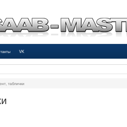
такты
VK
нт, таблички
ки