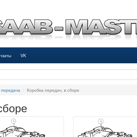
такты
VK
 передача
Коробка передач, в сборе
сборе