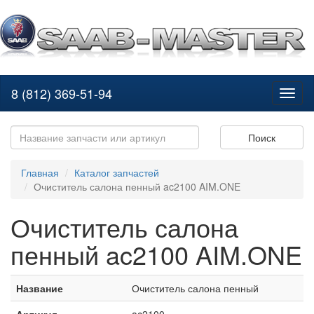
8 (812) 369-51-94
Toggl
naviga
Поиск
Главная
Каталог запчастей
Очиститель салона пенный ac2100 AIM.ONE
Очиститель салона
пенный ac2100 AIM.ONE
Название
Очиститель салона пенный
Артикул
ac2100