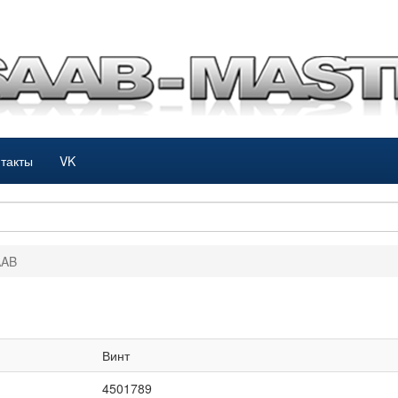
такты
VK
AAB
Винт
4501789