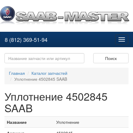
8 (812) 369-51-94
Toggl
naviga
Поиск
Главная
Каталог запчастей
Уплотнение 4502845 SAAB
Уплотнение 4502845
SAAB
Название
Уплотнение
Артикул
4502845