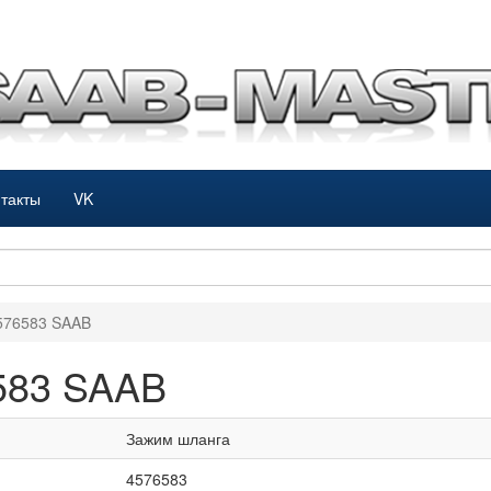
такты
VK
576583 SAAB
583 SAAB
Зажим шланга
4576583