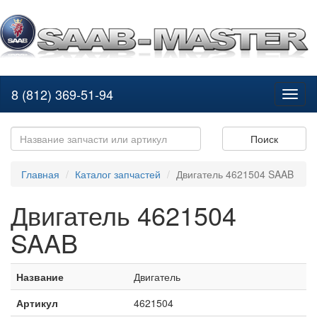
8 (812) 369-51-94
Toggl
naviga
Поиск
Главная
Каталог запчастей
Двигатель 4621504 SAAB
Двигатель 4621504
SAAB
Название
Двигатель
Артикул
4621504