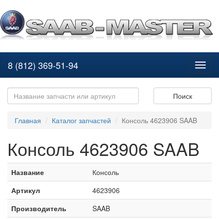
8 (812) 369-51-94
Toggl
naviga
Поиск
Главная
Каталог запчастей
Консоль 4623906 SAAB
Консоль 4623906 SAAB
Название
Консоль
Артикул
4623906
Производитель
SAAB