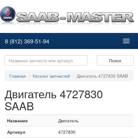
8 (812) 369-51-94
Toggl
naviga
Поиск
Главная
Каталог запчастей
Двигатель 4727830 SAAB
Двигатель 4727830
SAAB
Название
Двигатель
Артикул
4727830