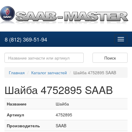
8 (812) 369-51-94
Toggl
naviga
Поиск
Главная
Каталог запчастей
Шайба 4752895 SAAB
Шайба 4752895 SAAB
Название
Шайба
Артикул
4752895
Производитель
SAAB