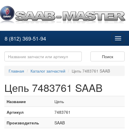
8 (812) 369-51-94
Toggl
naviga
Поиск
Главная
Каталог запчастей
Цепь 7483761 SAAB
Цепь 7483761 SAAB
Название
Цепь
Артикул
7483761
Производитель
SAAB