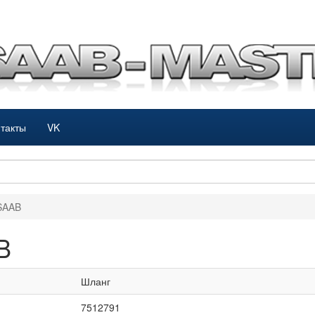
такты
VK
SAAB
B
Шланг
7512791