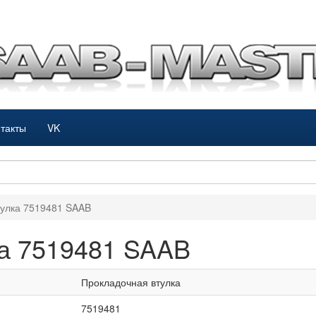
такты
VK
тулка 7519481 SAAB
ка 7519481 SAAB
Прокладочная втулка
7519481