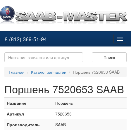
8 (812) 369-51-94
Toggl
naviga
Поиск
Главная
Каталог запчастей
Поршень 7520653 SAAB
Поршень 7520653 SAAB
Название
Поршень
Артикул
7520653
Производитель
SAAB