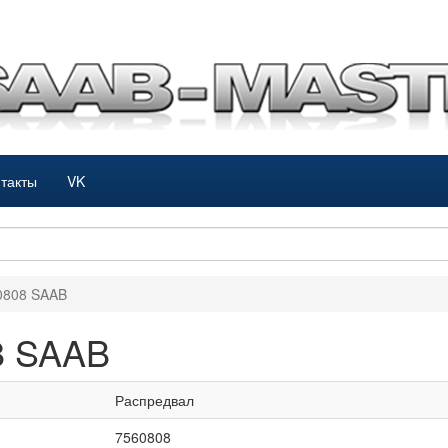
такты
VK
0808 SAAB
8 SAAB
Распредвал
7560808