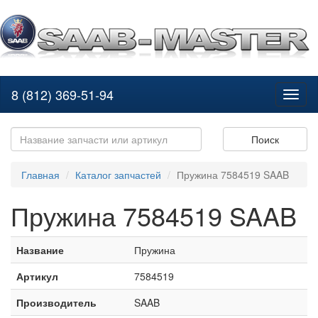
8 (812) 369-51-94
Toggl
naviga
Поиск
Главная
Каталог запчастей
Пружина 7584519 SAAB
Пружина 7584519 SAAB
Название
Пружина
Артикул
7584519
Производитель
SAAB