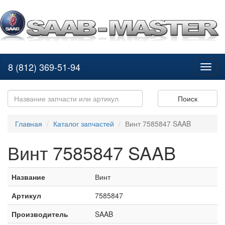
8 (812) 369-51-94
Toggl
naviga
Поиск
Главная
Каталог запчастей
Винт 7585847 SAAB
Винт 7585847 SAAB
Название
Винт
Артикул
7585847
Производитель
SAAB