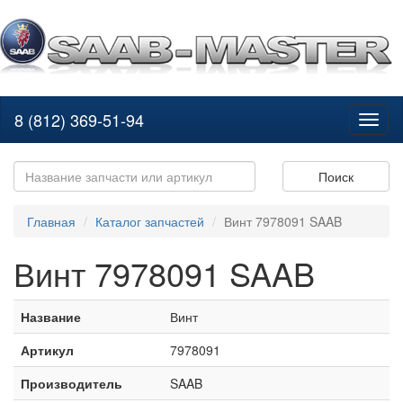
8 (812) 369-51-94
Toggl
naviga
Поиск
Главная
Каталог запчастей
Винт 7978091 SAAB
Винт 7978091 SAAB
Название
Винт
Артикул
7978091
Производитель
SAAB