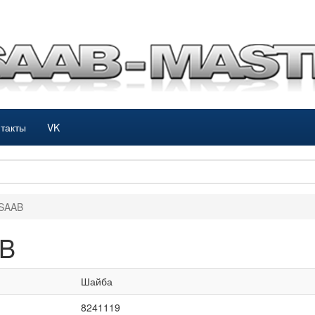
такты
VK
 SAAB
AB
Шайба
8241119