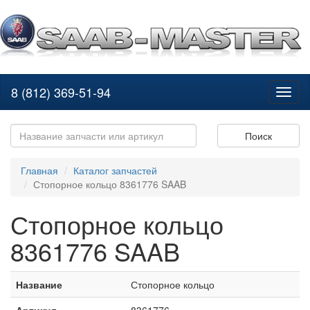
8 (812) 369-51-94
Toggl
naviga
Поиск
Главная
Каталог запчастей
Стопорное кольцо 8361776 SAAB
Стопорное кольцо
8361776 SAAB
Название
Стопорное кольцо
Артикул
8361776