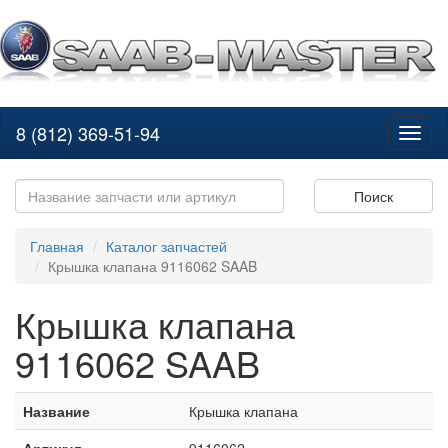
8 (812) 369-51-94
Toggl
naviga
Поиск
Главная
Каталог запчастей
Крышка клапана 9116062 SAAB
Крышка клапана
9116062 SAAB
Название
Крышка клапана
Артикул
9116062