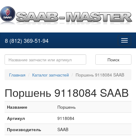
8 (812) 369-51-94
Toggl
naviga
Поиск
Главная
Каталог запчастей
Поршень 9118084 SAAB
Поршень 9118084 SAAB
Название
Поршень
Артикул
9118084
Производитель
SAAB