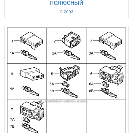
полюсный
С 2003