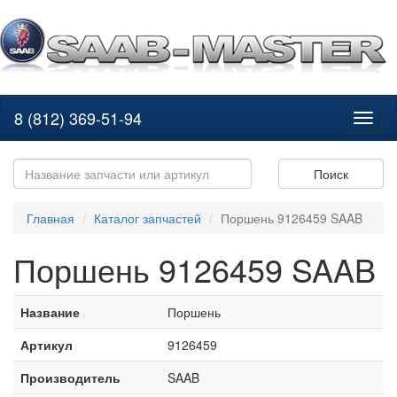
8 (812) 369-51-94
Toggl
naviga
Поиск
Главная
Каталог запчастей
Поршень 9126459 SAAB
Поршень 9126459 SAAB
Название
Поршень
Артикул
9126459
Производитель
SAAB