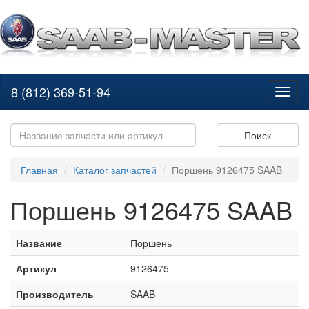
8 (812) 369-51-94
Toggl
naviga
Поиск
Главная
Каталог запчастей
Поршень 9126475 SAAB
Поршень 9126475 SAAB
Название
Поршень
Артикул
9126475
Производитель
SAAB