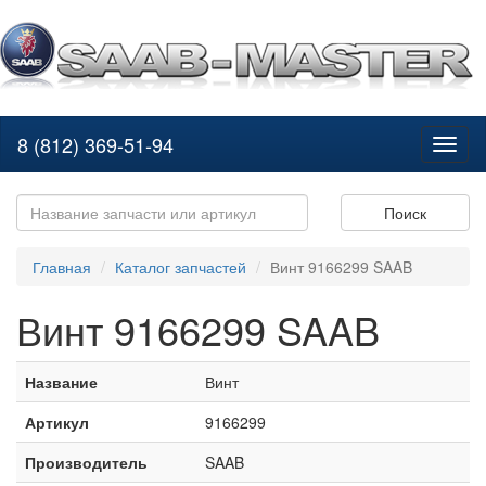
8 (812) 369-51-94
Toggl
naviga
Поиск
Главная
Каталог запчастей
Винт 9166299 SAAB
Винт 9166299 SAAB
Название
Винт
Артикул
9166299
Производитель
SAAB