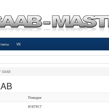
такты
VK
7 SAAB
AAB
Поводок
9167917