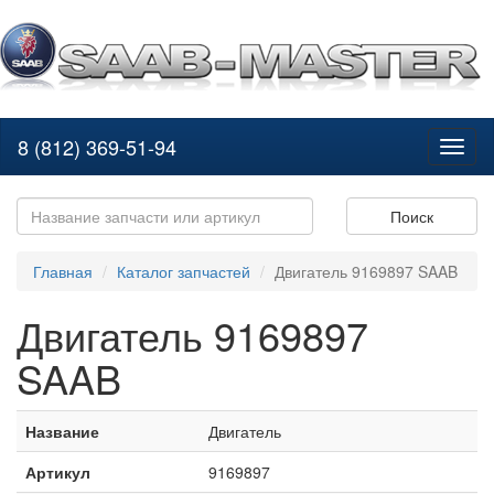
8 (812) 369-51-94
Toggl
naviga
Поиск
Главная
Каталог запчастей
Двигатель 9169897 SAAB
Двигатель 9169897
SAAB
Название
Двигатель
Артикул
9169897