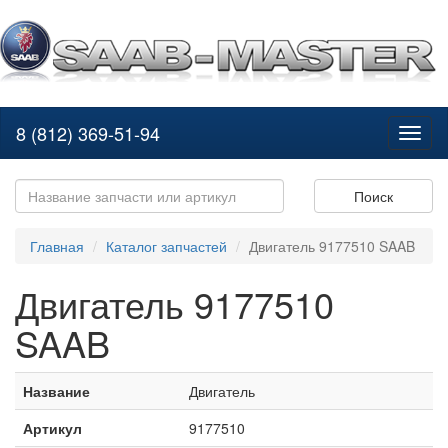
8 (812) 369-51-94
Toggl
naviga
Поиск
Главная
Каталог запчастей
Двигатель 9177510 SAAB
Двигатель 9177510
SAAB
Название
Двигатель
Артикул
9177510