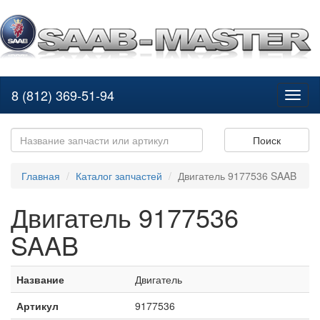
8 (812) 369-51-94
Toggl
naviga
Поиск
Главная
Каталог запчастей
Двигатель 9177536 SAAB
Двигатель 9177536
SAAB
Название
Двигатель
Артикул
9177536