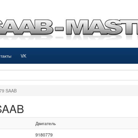
такты
VK
779 SAAB
 SAAB
Двигатель
9180779