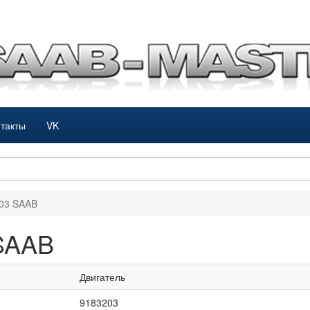
такты
VK
203 SAAB
 SAAB
Двигатель
9183203