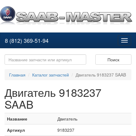
8 (812) 369-51-94
Toggl
naviga
Поиск
Главная
Каталог запчастей
Двигатель 9183237 SAAB
Двигатель 9183237
SAAB
Название
Двигатель
Артикул
9183237