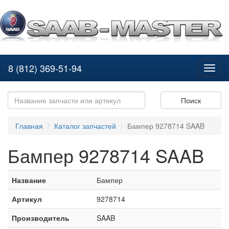
8 (812) 369-51-94
Toggl
naviga
Поиск
Главная
Каталог запчастей
Бампер 9278714 SAAB
Бампер 9278714 SAAB
Название
Бампер
Артикул
9278714
Производитель
SAAB