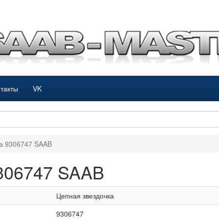
такты
VK
ка 9306747 SAAB
9306747 SAAB
Цепная звездочка
9306747