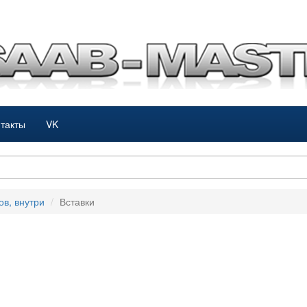
такты
VK
ов, внутри
Вставки