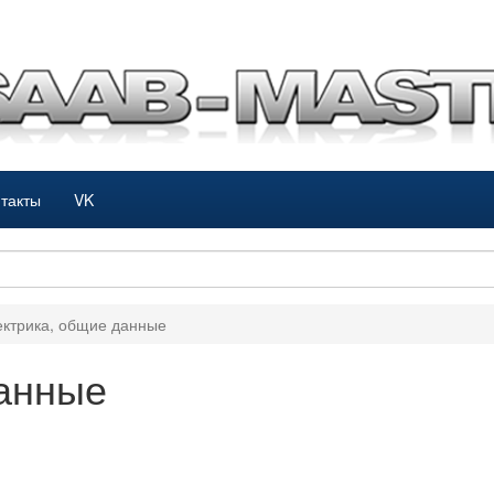
такты
VK
ктрика, общие данные
данные