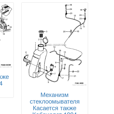
кже
4
Механизм
стеклоомывателя
Касается также