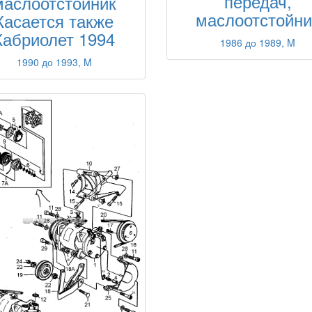
передач,
маслоотстойник
маслоотстойни
Касается также
Кабриолет 1994
1986 до 1989, M
1990 до 1993, M