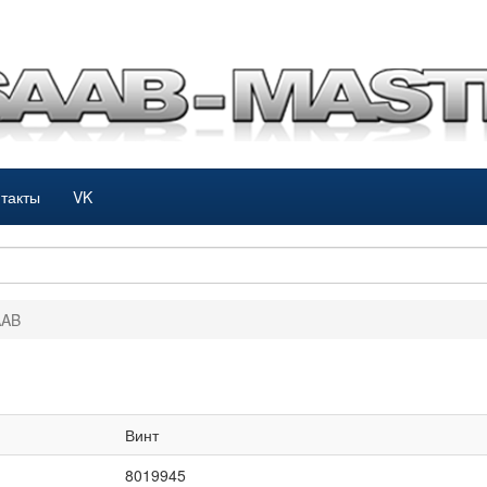
такты
VK
AAB
Винт
8019945