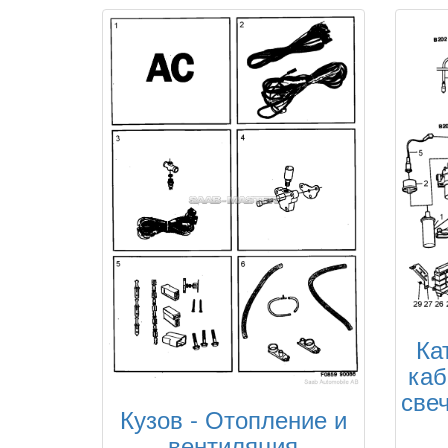
Ка
каб
свеч
Кузов - Отопление и
вентиляция