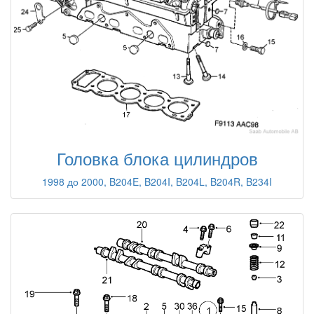
Головка блока цилиндров
1998 до 2000, B204E, B204I, B204L, B204R, B234I