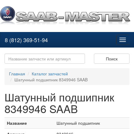
8 (812) 369-51-94
Toggl
naviga
Поиск
Главная
Каталог запчастей
Шатунный подшипник 8349946 SAAB
Шатунный подшипник
8349946 SAAB
Название
Шатунный подшипник
Артикул
8349946