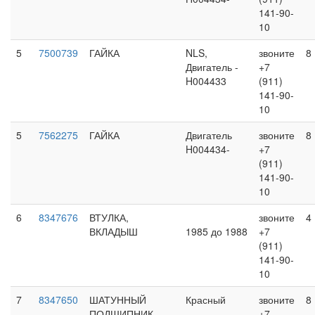
141-90-
10
5
7500739
ГАЙКА
NLS,
звоните
8
Двигатель -
+7
H004433
(911)
141-90-
10
5
7562275
ГАЙКА
Двигатель
звоните
8
H004434-
+7
(911)
141-90-
10
6
8347676
ВТУЛКА,
звоните
4
ВКЛАДЫШ
1985 до 1988
+7
(911)
141-90-
10
7
8347650
ШАТУННЫЙ
Красный
звоните
8
ПОДШИПНИК
+7