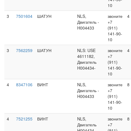
10
3
7501604
ШАТУН
NLS,
звоните
4
Двигатель -
+7
H004433
(911)
141-90-
10
3
7562259
ШАТУН
NLS: USE
звоните
4
4611182,
+7
Двигатель
(911)
H004434-
141-90-
10
4
8347106
ВИНТ
NLS,
звоните
8
Двигатель -
+7
H004433
(911)
141-90-
10
4
7521255
ВИНТ
NLS,
звоните
8
Двигатель
+7
H004434-
(911)