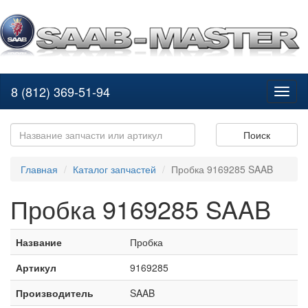
8 (812) 369-51-94
Toggl
naviga
Поиск
Главная
Каталог запчастей
Пробка 9169285 SAAB
Пробка 9169285 SAAB
Название
Пробка
Артикул
9169285
Производитель
SAAB