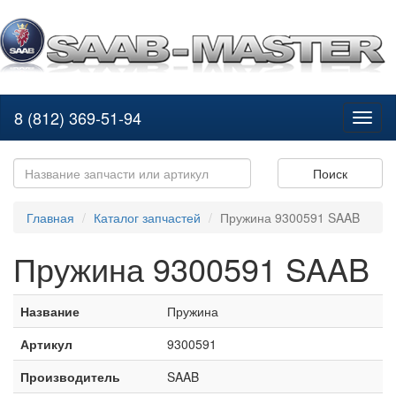
8 (812) 369-51-94
Toggl
naviga
Поиск
Главная
Каталог запчастей
Пружина 9300591 SAAB
Пружина 9300591 SAAB
Название
Пружина
Артикул
9300591
Производитель
SAAB