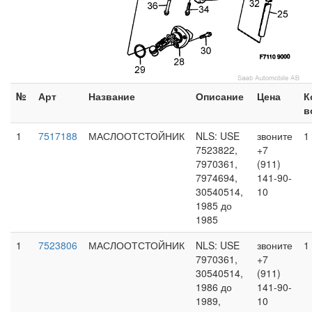
№
Арт
Название
Описание
Цена
К
в
1
7517188
МАСЛООТСТОЙНИК
NLS: USE
звоните
1
7523822,
+7
7970361,
(911)
7974694,
141-90-
30540514,
10
1985 до
1985
1
7523806
МАСЛООТСТОЙНИК
NLS: USE
звоните
1
7970361,
+7
30540514,
(911)
1986 до
141-90-
1989,
10