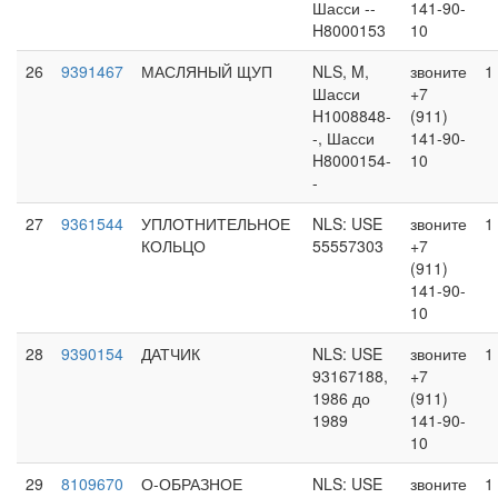
Шасси --
141-90-
H8000153
10
26
9391467
МАСЛЯНЫЙ ЩУП
NLS, M,
звоните
1
Шасси
+7
H1008848-
(911)
-, Шасси
141-90-
H8000154-
10
-
27
9361544
УПЛОТНИТЕЛЬНОЕ
NLS: USE
звоните
1
КОЛЬЦО
55557303
+7
(911)
141-90-
10
28
9390154
ДАТЧИК
NLS: USE
звоните
1
93167188,
+7
1986 до
(911)
1989
141-90-
10
29
8109670
О-ОБРАЗНОЕ
NLS: USE
звоните
1