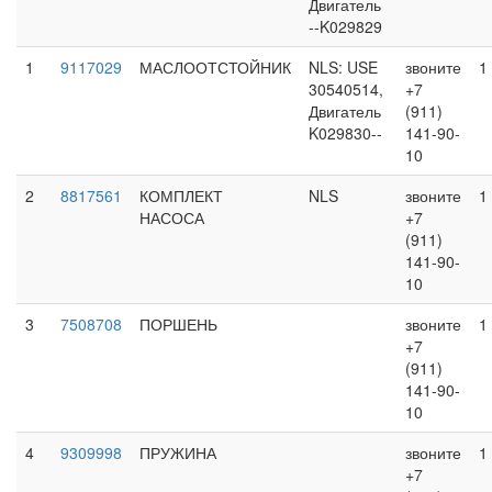
Двигатель
--K029829
1
9117029
МАСЛООТСТОЙНИК
NLS: USE
звоните
1
30540514,
+7
Двигатель
(911)
K029830--
141-90-
10
2
8817561
КОМПЛЕКТ
NLS
звоните
1
НАСОСА
+7
(911)
141-90-
10
3
7508708
ПОРШЕНЬ
звоните
1
+7
(911)
141-90-
10
4
9309998
ПРУЖИНА
звоните
1
+7