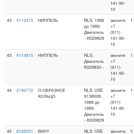
141-90-
10
43
9112475
НИППЕЛЬ
NLS, 1988
звоните
1
до 1989,
+7
Двигатель
(911)
--K029829
141-90-
10
43
9114810
НИППЕЛЬ
NLS,
звоните
1
Двигатель
+7
K029830--
(911)
141-90-
10
44
2196772
О-ОБРАЗНОЕ
NLS: USE
звоните
1
КОЛЬЦО
9138009,
+7
1988 до
(911)
1989,
141-90-
Двигатель
10
--K029829
45
8125031
ВИНТ
NLS: USE
звоните
1